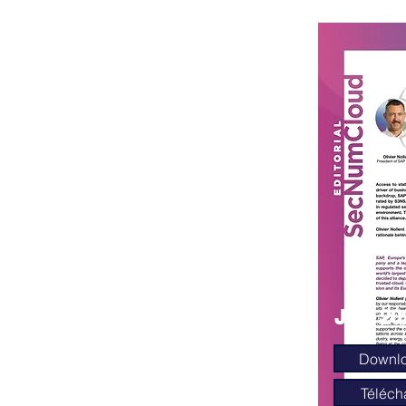
Juin 20
Downl
Téléch