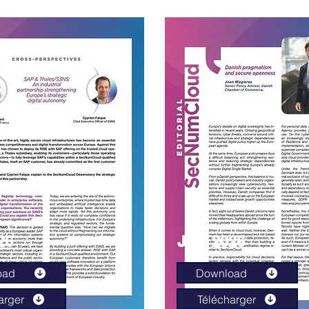
26
Juin 2026
oad
Download
arger
Télécharger