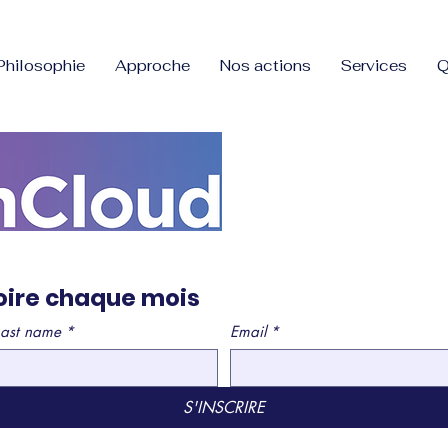
Philosophie
Approche
Nos actions
Services
Q
oire chaque mois
Last name
*
Email
*
S'INSCRIRE